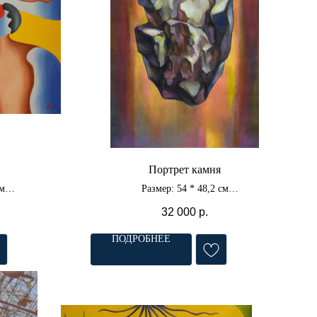
Портрет камня
см
Размер: 54 * 48,2 см
асло
Материал: картон,
32 000
р.
акварель, акрил
ПОДРОБНЕЕ