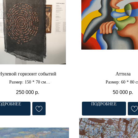
Нулевой горизонт событий
Аттила
Размер: 150 * 70 см
Размер: 60 * 80 
Материал: ткань, медь,
Материал: холст, м
250 000
р.
50 000
р.
лак, акрил
ОДРОБНЕЕ
ПОДРОБНЕЕ