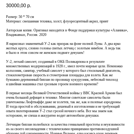
30000,00
р.
Размер: 50 * 70 см
Материал: смешанная техника, холст, флуоресцентный акрил, принт
Авторская копия. Оригинал находится в Фонде поддержки культуры «Аланика»,
Владикавказ, Россия. 2020
Я нарисовал знаменитый У-2 как призрак на фоне полной Луны. А два ярко
желтых круга, словно головы святых летчиц с золотым нимбом. А ведь так
и было в этом совсем не женском подвиге девушек!
У-2, легкий самолет, созданный в ОКБ Поликарпова в результате
множественных модернизаций в 1928 г., имел почти мирные цели. Немножко
колхозник, санитар, учебный самолет у которого был стосильный двигатель,
стокилометровая скорость и стометровая площадка для взлета. Как же
бумажно-деревянный биплан по прозвищу кукурузник, небесный тихоход
и швейная машинка стал грозным героем военного времени?
В первые месяцы Великой Отечественной войны у ВВС Красной Армии был
очень большой дефицит в технике. Многие советские самолеты были
уничтожены Люфтваффе даже не взлетев, так же, как и полевые аэродромы.
И тогда простой в обслуживании, дешевый в изготовлении и не требующий
опыта пилотирования У-2 стал грозой ночного неба. Все мы знаем как
осторожно, не спеша и аккуратно водят автомобили девушки.
Летчицам биплан полюбился за качества гениальной простоты и неуязвимости
из-за своего несовпадения с техническими принципами противовоздушной
обороны той современности. Ночные Ведьмы, едва касаясь крон деревьев,