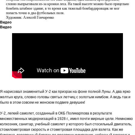
словно выпрыгивали из-за кромки леса. На такой высоте можно было прицельно
бомбить штабное здание, в то время как тяжелый бомбардировщик не мог
попасть точно в два футбольных поля.
Художник: Алексей Гончаренко
Видео
Видео
Я нарисовал знаменитый У-2 как призрак на фоне полной Луны. А два ярко
желтых круга, словно головы святых летчиц с золотым нимбом. А ведь так и
было в этом совсем не женском подвиге девушек!
У-2, легкий самолет, созданный в ОКБ Поликарпова в результате
множественных модернизаций в 1928 г., имел почти мирные цели. Немножко
колхозник, санитар, учебный самолет у которого был стосильный двигатель,
стокилометровая скорость и стометровая площадка для взлета. Как же