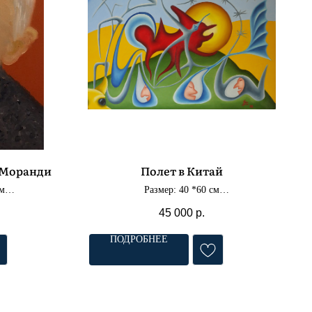
 Моранди
Полет в Китай
см
Размер: 40 *60 см
асло
Материал: холст, масло
45 000
р.
ПОДРОБНЕЕ